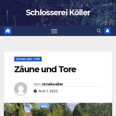
Zum
Schlosserei Köller
Inhalt
springen
ZÄUNE UND TORE
Zäune und Tore
Von
renekoeller
AUG 1, 2022